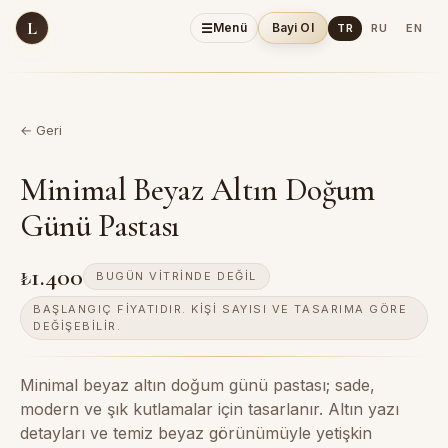
L
☰
Menü
Bayi Ol
TR
RU
EN
← Geri
Minimal Beyaz Altın Doğum
Günü Pastası
₺1.400
BUGÜN VITRINDE DEĞIL
BAŞLANGIÇ FIYATIDIR. KIŞI SAYISI VE TASARIMA GÖRE
DEĞIŞEBILIR.
Minimal beyaz altın doğum günü pastası; sade,
modern ve şık kutlamalar için tasarlanır. Altın yazı
detayları ve temiz beyaz görünümüyle yetişkin