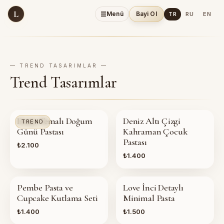
L
☰
Menü
Bayi Ol
TR
RU
EN
— TREND TASARIMLAR —
Trend Tasarımlar
Deniz Temalı Doğum
Deniz Altı Çizgi
TREND
Günü Pastası
Kahraman Çocuk
Pastası
₺2.100
₺1.400
Pembe Pasta ve
Love İnci Detaylı
Cupcake Kutlama Seti
Minimal Pasta
₺1.400
₺1.500